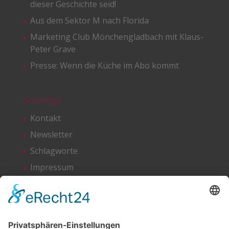
dieser Geschichte seid!
Aus dem Sektor M nach Florida
Marketing Club Mönchengladbach mit Klaus-
Peter Grave
Presse: Wenn die Küche im Abo kommt
Sonstige
Kontakt
Newsletter
Schlagworte
Impressum
Datenschutz
Netzwerken