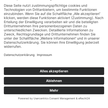
Bluesky
Facebook
Instagram
LinkedIn
Mastodon
Threads
Hosting