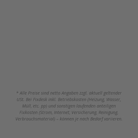
Ausstellung
, etc. pp – im
Sektor M
Loft
hast du Platz und Möglichkeiten.
Weitere Details
Bald verfügbar
* Alle Preise sind netto Angaben zzgl. aktuell geltender
USt. Bei Fixdesk inkl. Betriebskosten (Heizung, Wasser,
Müll, etc. pp) und sonstigen laufenden anteiligen
Fixkosten (Strom, Internet, Versicherung, Reinigung,
Verbrauchsmaterial) – können je nach Bedarf variieren.