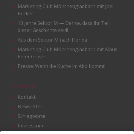
Marketing Club Mönchengladbach mit Joel
Rücker
18 Jahre Sektor M — Danke, dass ihr Teil
dieser Geschichte seid!
Aus dem Sektor M nach Florida
Marketing Club Mönchengladbach mit Klaus-
Peter Grave
Presse: Wenn die Küche im Abo kommt
Sonstige
Kontakt
Newsletter
Schlagworte
Impressum