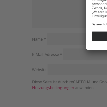
Name
*
E-Mail-Adresse
*
Website
Diese Seite ist durch reCAPTCHA und Goo
Nutzungsbedingungen
anwenden.