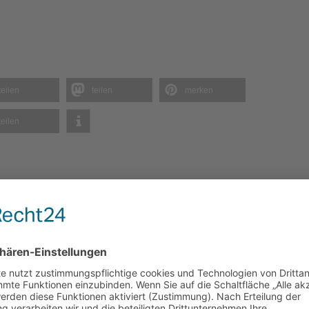
teilen
teilen
merken
teilen
icht.
Erforderliche Felder sind mit
*
markiert