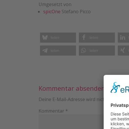
Umgesetzt von
spicOne
Stefano Picco
teilen
teilen
teilen
teilen
Kommentar absenden
Deine E-Mail-Adresse wird nicht veröffentl
Kommentar
*